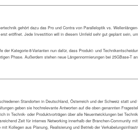
sertechnik gehört dazu das Pro und Contra von Paralleloptik vs. Wellenlänge
rst eröffnet. Jede Investition will in diesem Umfeld sehr gut geplant sein, u
ife der Kategorie-8-Varianten nun dafür, dass Produkt- und Technikentscheid
ichtigen Phase. Außerdem stehen neue Längennormierungen bei 25GBase-T an
schiedenen Standorten in Deutschland, Österreich und der Schweiz statt und
altungen geben sie hochrelevante Antworten auf die oben genannten Frageste
sich in Technik- oder Produktvorträgen über alle Neuentwicklungen bei Techn
sreichend Zeit für internes Networking innerhalb der Branchen-Community mit 
 mit Kollegen aus Planung, Realisierung und Betrieb der Verkabelungsinfrastr