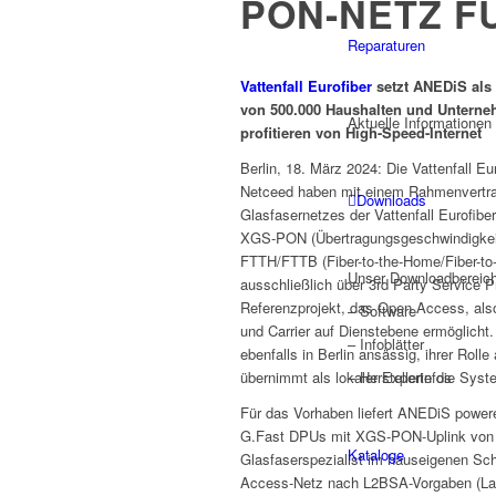
ON-NETZ FÜ
Reparaturen
Vattenfall Eurofiber
setzt ANEDiS als 
von 500.000 Haushalten und Unterne
Aktuelle Informationen
profitieren von High-Speed-Internet
Berlin, 18. März 2024: Die Vattenfall 
Netceed haben mit einem Rahmenvertrag
Downloads
Glasfasernetzes der Vattenfall Eurofiber 
XGS-PON (Übertragungsgeschwindigkei
FTTH/FTTB (Fiber-to-the-Home/Fiber-to-
Unser Downloadbereich
ausschließlich über 3rd Party Service Pr
Referenzprojekt, das Open Access, also 
– Software
und Carrier auf Dienstebene ermöglich
– Infoblätter
ebenfalls in Berlin ansässig, ihrer Roll
übernimmt als lokaler Experte die Syst
– Herstellerinfos
Für das Vorhaben liefert ANEDiS power
G.Fast DPUs mit XGS-PON-Uplink von Ca
Kataloge
Glasfaserspezialist im hauseigenen Sch
Access-Netz nach L2BSA-Vorgaben (La