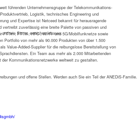
ltweit führenden Unternehmensgruppe der Telekommunikations-
Produktvertrieb, Logistik, technisches Engineering und
hrung und Expertise ist Netceed bekannt für herausragende
 vertreibt zuverlässig eine breite Palette von passiven und
und wie Sie es erreichen können.
r FTTH-, FTTX-, HFC-, Wi-Fi- und 5G/Mobilfunknetze sowie
n Portfolio von mehr als 90.000 Produkten von über 1.500
ls Value-Added-Supplier für die reibungslose Bereitstellung von
 Sprachdiensten. Ein Team aus mehr als 2.000 Mitarbeitenden
nft der Kommunikationsnetzwerke weltweit zu gestalten.
reibungen und offene Stellen. Werden auch Sie ein Teil der ANEDiS-Familie.
disgmbh/