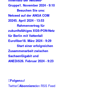
innerhalb der Netceed-
Gruppe
1. November 2024 - 9:10
Besuchen Sie uns:
Netceed auf der ANGA COM
2024
5. April 2024 - 13:53
Rahmenvertrag für
zukunftsfähiges XGS-PON-Netz
für Berlin mit Vattenfall
Eurofiber
18. März 2024 - 9:29
Start einer erfolgreichen
Zusammenarbeit zwischen
SachsenGigabit und
ANEDiS
26. Februar 2024 - 9:23
Folgen
auf
Twitter
Abonniere
den RSS Feed