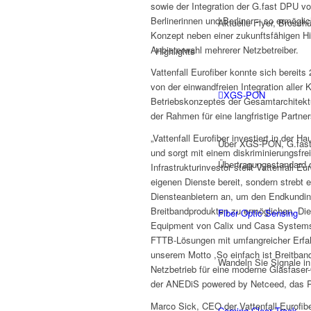
sowie der Integration der G.fast DPU v
Berlinerinnen und Berliner – so ermög
Aktuelle Flyer, Brosch
Konzept neben einer zukunftsfähigen Hi
Anbieterwahl mehrerer Netzbetreiber.
Highlights
Vattenfall Eurofiber konnte sich bereit
von der einwandfreien Integration alle
XGS-PON
Betriebskonzeptes der Gesamtarchitekt
der Rahmen für eine langfristige Partner
„Vattenfall Eurofiber investiert in der 
Über XGS-PON, G.fast 
und sorgt mit einem diskriminierungsfr
Übertragungsstandard d
Infrastrukturinvestor stellt Vattenfall 
eigenen Dienste bereit, sondern strebt 
Diensteanbietern an, um den Endkundi
Breitbandprodukten zu ermöglichen. D
Fiber Optic Sensing
Equipment von Calix und Casa Systems
FTTB-Lösungen mit umfangreicher Erfa
unserem Motto ,So einfach ist Breitban
Wandeln Sie Signale in
Netzbetrieb für eine moderne Glasfaser
der ANEDiS powered by Netceed, das P
Marco Sick, CEO der Vattenfall Eurofibe
Corning Clear Track