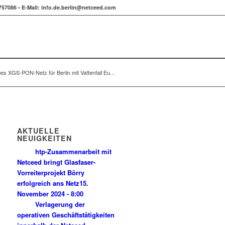
757086 •
E-Mail:
info.de.berlin@netceed.com
s XGS-PON-Netz für Berlin mit Vattenfall Eu...
AKTUELLE
NEUIGKEITEN
htp-Zusammenarbeit mit
Netceed bringt Glasfaser-
Vorreiterprojekt Börry
erfolgreich ans Netz
15.
November 2024 - 8:00
Verlagerung der
operativen Geschäftstätigkeiten