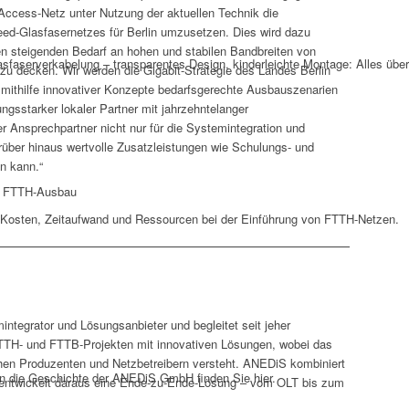
Access-Netz unter Nutzung der aktuellen Technik die
ed-Glasfasernetzes für Berlin umzusetzen. Dies wird dazu
n steigenden Bedarf an hohen und stabilen Bandbreiten von
sfaserverkabelung – transparentes Design, kinderleichte Montage: Alles über
 zu decken. Wir werden die Gigabit-Strategie des Landes Berlin
d mithilfe innovativer Konzepte bedarfsgerechte Ausbauszenarien
tungsstarker lokaler Partner mit jahrzehntelanger
er Ansprechpartner nicht nur für die Systemintegration und
arüber hinaus wertvolle Zusatzleistungen wie Schulungs- und
n kann.“
n FTTH-Ausbau
Kosten, Zeitaufwand und Ressourcen bei der Einführung von FTTH-Netzen.
integrator und Lösungsanbieter und begleitet seit jeher
TTH- und FTTB-Projekten mit innovativen Lösungen, wobei das
hen Produzenten und Netzbetreibern versteht. ANEDiS kombiniert
in die Geschichte der ANEDiS GmbH finden Sie hier.
 entwickelt daraus eine Ende-zu-Ende-Lösung – vom OLT bis zum