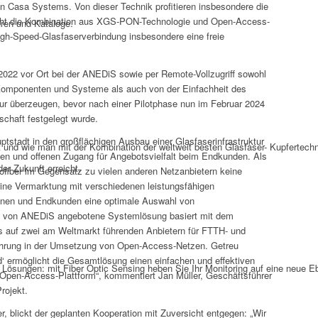
on Casa Systems. Von dieser Technik profitieren insbesondere die
licht die Kombination aus XGS-PON-Technologie und Open-Access-
üren und Kataloge.
gh-Speed-Glasfaserverbindung insbesondere eine freie
s 2022 vor Ort bei der ANEDiS sowie per Remote-Vollzugriff sowohl
r Komponenten und Systeme als auch von der Einfachheit des
ur überzeugen, bevor nach einer Pilotphase nun im Februar 2024
schaft festgelegt wurde.
Hauptstadt in den großflächigen Ausbau einer Glasfaserinfrastruktur
und wie man mit der Kombination der weltweit besten Glasfaser- Kupfertech
eien und offenen Zugang für Angebotsvielfalt beim Endkunden. Als
er Zukunft erreicht.
Eurofiber im Gegensatz zu vielen anderen Netzanbietern keine
eine Vermarktung mit verschiedenen leistungsfähigen
nnen und Endkunden eine optimale Auswahl von
ie von ANEDiS angebotene Systemlösung basiert mit dem
 auf zwei am Weltmarkt führenden Anbietern für FTTH- und
hrung in der Umsetzung von Open-Access-Netzen. Getreu
d‘ ermöglicht die Gesamtlösung einen einfachen und effektiven
 Lösungen: mit Fiber Optic Sensing heben Sie Ihr Monitoring auf eine neue E
-Open-Access-Plattform“, kommentiert Jan Müller, Geschäftsführer
rojekt.
r, blickt der geplanten Kooperation mit Zuversicht entgegen: „Wir