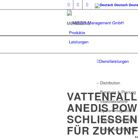
Deutsch
Deut
MENU
MENU
Produkte
Leistungen
Dienstleistungen
– Distribution
VATTENFALL
– Beratung & Planung
– Inbetriebnahme
ANEDIS POW
– Systemintegration
SCHLIESSEN
– Training & Schulung
ÜR ZUKUNFT
– Generalunternehmer