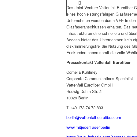
Das Joint Venture Vattenfall Eurofiber 
eines hochleistungsfähigen Glasfaserne
Unternehmen werden durch VFE in de
Glasfaseranschlüssen erhalten. Das ne
Infrastrukturen eine schnellere und über
Access bietet das Unternehmen kein eig
diskriminierungsfrei die Nutzung des G
Endkunden haben somit die volle Wahlfre
Pressekontakt Vattenfall Eurofiber
Cornelia Kuhlmey
Corporate Communications Specialist
Vattenfall Eurofiber GmbH
Hedwig-Dohm-Str. 2
10829 Berlin
T +49 173 74 72 893
berlin@vattenfall-eurofiber.com
www.mitjederFaser.berlin
https://www.linkedin.com/company/vatten