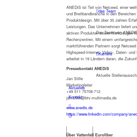
ANEDiS ist Teil von Netceed, einer we
das Team
und Breitbandbranche in den Bereichen 
Produktdesign. Mit über 30 Jahren Erfa
Leistungen. Das Unternehmen liefert und
Das Team von ANEDiS 
aktiven Produkten sowie Werkzeugen fü
Rechenzentren. Mit einem umfangreiche
marktführenden Partnern sorgt Netceed a
Highspeed-Internet, Video-, Daten- und
Karriere
arbeitet in 19 Ländern daran, die Zuku
Pressekontakt ANEDiS
Aktuelle Stellenaussch
Jan Stille
Marketingleiter
Aktuelles
+49 511 75708-712
Kontakt
jan.stille@btv-multimedia.de
www.anedis.de
https://www.linkedin.com/company/ane
Über Vattenfall Eurofiber