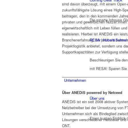
sind davon überzeugt, mit einem Open-
zukunftsfähigste Lösung eines High-Spe
beitragen, den in den kommenden Jahre
Die smarte Inhouse Gla
privaten und gewerblichen Nutzer:innen
eigenwirtschaftlich mit Leben füllen un
realisieren. Hierbei ist ANEDiS ein leis
RESA | Huber&Suhner
Branchenerfahrung, der sich als zentral
Projektlogistik anbietet, sondern uns d
Supportkapazitäten zur Verfügung stelle
Beschleunigen Sie de
mit RESA! Sparen Sie 
Unternehmen
Über ANEDiS powered by Netceed
Über uns
ANEDiS ist ein seit 2008 aktiver System
Netzbetreiber bei der Umsetzung von F
Unternehmen sich als Bindeglied zwisc
Einen kurzen Einblick 
Lösungen verschiedener Hersteller und
ONT.