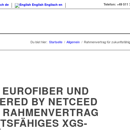
Telefon:
+49 511 
sch
de
English
Englisch
en
Du bist hier:
Startseite
/
Allgemein
/
Rahmenvertrag für zukunftsfähige
 EUROFIBER UND
ERED BY NETCEED
 RAHMENVERTRAG F
SFÄHIGES XGS-P