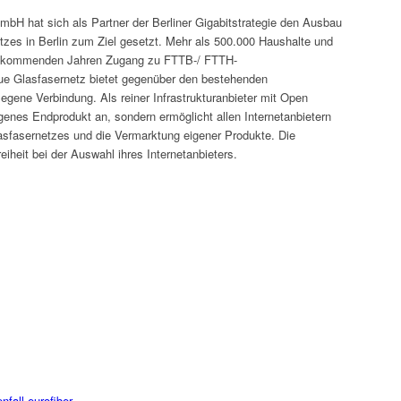
GmbH hat sich als Partner der Berliner Gigabitstrategie den Ausbau
tzes in Berlin zum Ziel gesetzt. Mehr als 500.000 Haushalte und
n kommenden Jahren Zugang zu FTTB-/ FTTH-
ue Glasfasernetz bietet gegenüber den bestehenden
legene Verbindung. Als reiner Infrastrukturanbieter mit Open
enes Endprodukt an, sondern ermöglicht allen Internetanbietern
lasfasernetzes und die Vermarktung eigener Produkte. Die
iheit bei der Auswahl ihres Internetanbieters.
fall-eurofiber