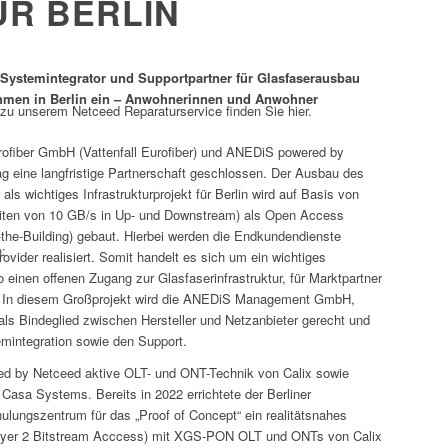
R BERLIN
Systemintegrator und Supportpartner für Glasfaserausbau
hmen in Berlin ein – Anwohnerinnen und Anwohner
 zu unserem Netceed Reparaturservice finden Sie hier.
Eurofiber GmbH (Vattenfall Eurofiber) und ANEDiS powered by
 eine langfristige Partnerschaft geschlossen. Der Ausbau des
als wichtiges Infrastrukturprojekt für Berlin wird auf Basis von
ten von 10 GB/s in Up- und Downstream) als Open Access
the-Building) gebaut. Hierbei werden die Endkundendienste
:
ovider realisiert. Somit handelt es sich um ein wichtiges
einen offenen Zugang zur Glasfaserinfrastruktur, für Marktpartner
t. In diesem Großprojekt wird die ANEDiS Management GmbH,
e als Bindeglied zwischen Hersteller und Netzanbieter gerecht und
emintegration sowie den Support.
ed by Netceed aktive OLT- und ONT-Technik von Calix sowie
sa Systems. Bereits in 2022 errichtete der Berliner
ulungszentrum für das „Proof of Concept“ ein realitätsnahes
yer 2 Bitstream Acccess) mit XGS-PON OLT und ONTs von Calix