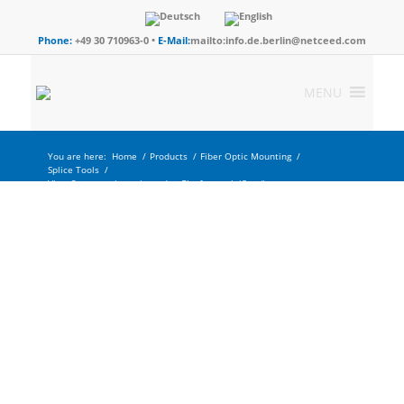
Phone:
+49 30 710963-0 •
E-Mail:
mailto:info.de.berlin@netceed.com
MENU
You are here:
Home
/
Products
/
Fiber Optic Mounting
/
Splice Tools
/
View 3 – mantelzentrierendes Glasfaserspleißgerät