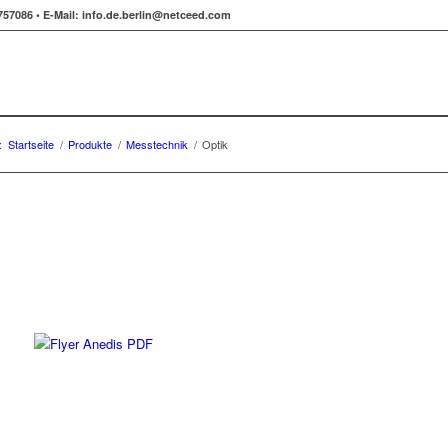
757086 •
E-Mail:
info.de.berlin@netceed.com
:
Startseite
/
Produkte
/
Messtechnik
/
Optik