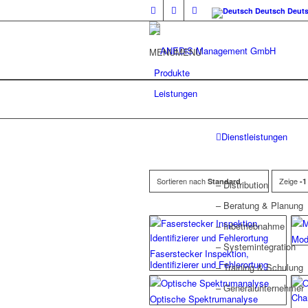
Deutsch
Deut
MENU
MENU
Produkte
Leistungen
Dienstleistungen
Sortieren nach
Zeige
Standard
-1
– Distribution
– Beratung & Planung
– Inbetriebnahme
Mod
– Systemintegration
Faserstecker Inspektion,
Identifizierer und Fehlerortung
– Training & Schulung
– Generalunternehmer
Optische Spektrumanalyse