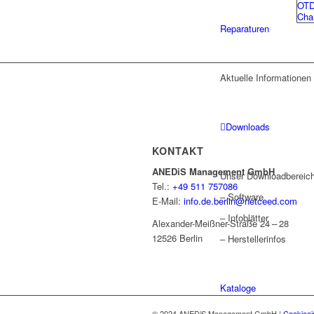
OTD
Cha
Reparaturen
Aktuelle Informationen
Downloads
KONTAKT
ANEDiS Management GmbH
Unser Downloadbereich
Tel.:
+49 511 757086
– Software
E-Mail:
info.de.berlin@netceed.com
– Infoblätter
Alexander-Meißner-Straße 24 – 28
12526 Berlin
– Herstellerinfos
Kataloge
© 2024 ANEDiS Management GmbH |
Cookieei