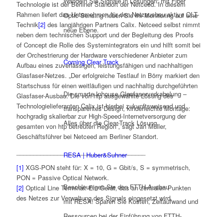
Wandeln Sie Signale in Lösungen: mit Fiber
Technologie ist der Berliner Standort der Netceed. In diesem
Rahmen liefert das Unternehmen für den Netzausbau aktive OLT-
Optic Sensing heben Sie Ihr Monitoring auf eine
Technik
[2]
des langjährigen Partners Calix. Netceed selbst nimmt
neue Ebene.
neben dem technischen Support und der Begleitung des Proofs
of Concept die Rolle des Systemintegrators ein und hilft somit bei
der Orchestrierung der Hardware verschiedener Anbieter zum
Corning Clear Track
Aufbau eines zuverlässigen, leistungsfähigen und nachhaltigen
Glasfaser-Netzes. „Der erfolgreiche Testlauf in Börry markiert den
Startschuss für einen weitläufigen und nachhaltig durchgeführten
Die smarte Inhouse Glasfaserverkabelung –
Glasfaser-Ausbau. Die von htp ausgewählte Lösung des
Technologielieferanten Calix ist hierbei zukunftsweisend und
transparentes Design, kinderleichte Montage:
hochgradig skalierbar zur High-Speed-Internetversorgung der
Alles über die Clear-Track Lösung.
gesamten von htp betreuten Region“, sagt Jan Müller,
Geschäftsführer bei Netceed am Berliner Standort.
______________________________________
RESA | Huber&Suhner
[1]
XGS-PON steht für: X = 10, G = Gbit/s, S = symmetrisch,
PON = Passive Optical Network.
Beschleunigen Sie den FTTH-Ausbau
[2]
Optical Line Terminal: Ein Gerät, das an zentralen Punkten
des Netzes zur Verwaltung des Signals eingesetzt wird.
mit RESA! Sparen Sie Kosten, Zeitaufwand und
Ressourcen bei der Einführung von FTTH-