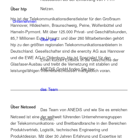
Netzen.
Über htp
htp ist der Telekommunikationsdienstleister für den Großraum
Unternehmen
Hannover, Hildesheim, Braunschweig, Peine, Wolfenbüttel und
Hameln-Pyrmont. Mit über 125.000 Privat- und Geschäftskunden,
85,7 Millionen Euro Umsatz und über 260 Mitarbeitenden gehört
Über uns
htp zu den größten regionalen Telekommunikationsanbietern in
Deutschland. Gesellschafter sind die enercity AG aus Hannover
und die EWE AG in Oldenburg. htp ist Spezialist für den
Einen kurzen Einblick in die Geschichte der
Glasfaser-Ausbau und treibt die Vernetzung mit stabilen und
ANEDiS GmbH finden Sie hier.
leistungsfähigen Internetanschlüssen maßgeblich voran.
das Team
Über Netceed
Das Team von ANEDiS und wie Sie es erreichen
Netceed ist eine der weltweit führenden Unternehmensgruppen
können.
der Telekommunikations- und Breitbandbranche in den Bereichen
Produktvertrieb, Logistik, technisches Engineering und
Produktdesign. Mit über 30 Jahren Erfahrung und Expertise ist