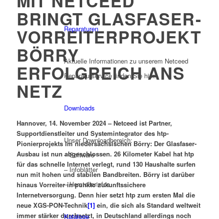
MIT NETCEED
BRINGT GLASFASER-
Reparaturen
VORREITERPROJEKT
BÖRRY
Aktuelle Informationen zu unserem Netceed
ERFOLGREICH ANS
Reparaturservice finden Sie hier.
NETZ
Downloads
Hannover, 14. November 2024 – Netceed ist Partner,
Supportdienstleiter und Systemintegrator des htp-
Unser Downloadbereich:
Pionierprojekts im niedersächsischen Börry: Der Glasfaser-
Ausbau ist nun abgeschlossen. 26 Kilometer Kabel hat htp
– Software
für das schnelle Internet verlegt, rund 130 Haushalte surfen
– Infoblätter
nun mit hohen und stabilen Bandbreiten. Börry ist darüber
– Herstellerinfos
hinaus Vorreiter in punkto zukunftssichere
Internetversorgung. Denn hier setzt htp zum ersten Mal die
neue XGS-PON-Technik
[1]
ein, die sich als Standard weltweit
immer stärker durchsetzt, in Deutschland allerdings noch
Kataloge