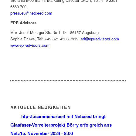
Stefanie Moormann, Marketing Director DACH, Tel: +49 2351
6563 700,
press.eu@netceed.com
EPR Advisors
Max-Josef-Metzger-Straße 1, D – 86157 Augsburg
Sophia Druwe, Tel: +49 821 4508 7919,
sd@epr-advisors.com
www.epr-advisors.com
AKTUELLE NEUIGKEITEN
htp-Zusammenarbeit mit Netceed bringt
Glasfaser-Vorreiterprojekt Börry erfolgreich ans
Netz
15. November 2024 - 8:00