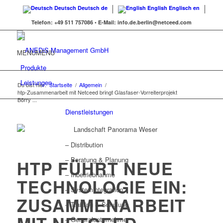
Deutsch
Deutsch
de
English
Englisch
en
Telefon:
+49 511 757086 •
E-Mail:
info.de.berlin@netceed.com
MENU
MENU
Produkte
Leistungen
Du bist hier:
Startseite
/
Allgemein
/
htp-Zusammenarbeit mit Netceed bringt Glasfaser-Vorreiterprojekt
Börry ...
Dienstleistungen
– Distribution
– Beratung & Planung
HTP FÜHRT NEUE
– Inbetriebnahme
TECHNOLOGIE EIN:
– Systemintegration
ZUSAMMENARBEIT
– Training & Schulung
– Generalunternehmer