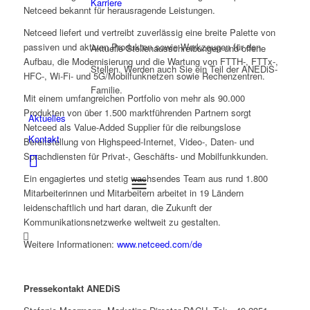
Karriere
Netceed bekannt für herausragende Leistungen.
Netceed liefert und vertreibt zuverlässig eine breite Palette von
passiven und aktiven Produkten sowie Werkzeugen für den
Aktuelle Stellenausschreibungen und offene
Aufbau, die Modernisierung und die Wartung von FTTH-, FTTx-,
Stellen. Werden auch Sie ein Teil der ANEDiS-
HFC-, Wi-Fi- und 5G/Mobilfunknetzen sowie Rechenzentren.
Familie.
Mit einem umfangreichen Portfolio von mehr als 90.000
Produkten von über 1.500 marktführenden Partnern sorgt
Aktuelles
Netceed als Value-Added Supplier für die reibungslose
Kontakt
Bereitstellung von Highspeed-Internet, Video-, Daten- und
Sprachdiensten für Privat-, Geschäfts- und Mobilfunkkunden.
Ein engagiertes und stetig wachsendes Team aus rund 1.800
Mitarbeiterinnen und Mitarbeitern arbeitet in 19 Ländern
leidenschaftlich und hart daran, die Zukunft der
Kommunikationsnetzwerke weltweit zu gestalten.
Weitere Informationen:
www.netceed.com/de
Pressekontakt ANEDiS