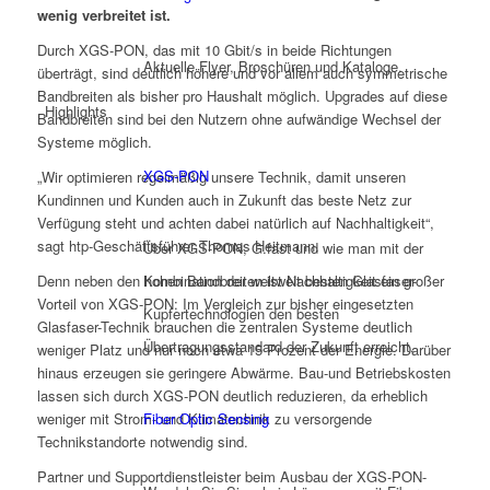
wenig verbreitet ist.
Durch XGS-PON, das mit 10 Gbit/s in beide Richtungen
Aktuelle Flyer, Broschüren und Kataloge.
überträgt, sind deutlich höhere und vor allem auch symmetrische
Bandbreiten als bisher pro Haushalt möglich. Upgrades auf diese
Highlights
Bandbreiten sind bei den Nutzern ohne aufwändige Wechsel der
Systeme möglich.
XGS-PON
„Wir optimieren regelmäßig unsere Technik, damit unseren
Kundinnen und Kunden auch in Zukunft das beste Netz zur
Verfügung steht und achten dabei natürlich auf Nachhaltigkeit“,
sagt htp-Geschäftsführer Thomas Heitmann.
Über XGS-PON, G.fast und wie man mit der
Denn neben den hohen Bandbreiten ist Nachhaltigkeit ein großer
Kombination der weltweit besten Glasfaser-
Vorteil von XGS-PON: Im Vergleich zur bisher eingesetzten
Kupfertechnologien den besten
Glasfaser-Technik brauchen die zentralen Systeme deutlich
Übertragungsstandard der Zukunft erreicht.
weniger Platz und nur noch etwa 15 Prozent der Energie. Darüber
hinaus erzeugen sie geringere Abwärme. Bau-und Betriebskosten
lassen sich durch XGS-PON deutlich reduzieren, da erheblich
weniger mit Strom- und Klimatechnik zu versorgende
Fiber Optic Sensing
Technikstandorte notwendig sind.
Partner und Supportdienstleister beim Ausbau der XGS-PON-