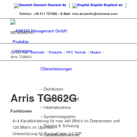
Deutsch
Deutsch
de
English
Englisch
en
Telefon:
+49 511 757086 •
E-Mail:
info.de.berlin@netceed.com
MENU
MENU
Produkte
Leistungen
Du bist hier:
Startseite
/
Produkte
/
HFC Technik
/
Modem
/
Arris TG862G
Dienstleistungen
– Distribution
Arris TG862G
– Beratung & Planung
– Inbetriebnahme
Funktionen
– Systemintegration
8×4 Kanalbündelung für max 440 Mbit/s im Downstream und
– Training & Schulung
120 Mbit/s im Upstream
Unterstützung für PacketCable 2.0 SIP
– Generalunternehmer