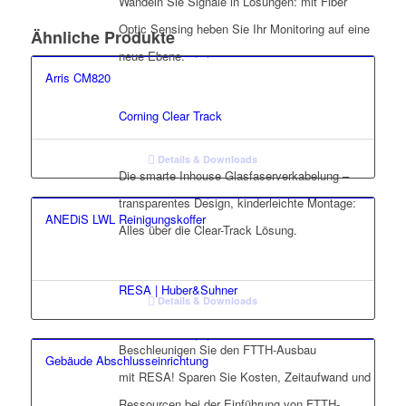
Wandeln Sie Signale in Lösungen: mit Fiber
Optic Sensing heben Sie Ihr Monitoring auf eine
Ähnliche Produkte
neue Ebene.
Arris CM820
Corning Clear Track
Details & Downloads
Die smarte Inhouse Glasfaserverkabelung –
transparentes Design, kinderleichte Montage:
ANEDiS LWL Reinigungskoffer
Alles über die Clear-Track Lösung.
RESA | Huber&Suhner
Details & Downloads
Beschleunigen Sie den FTTH-Ausbau
Gebäude Abschlusseinrichtung
mit RESA! Sparen Sie Kosten, Zeitaufwand und
Ressourcen bei der Einführung von FTTH-