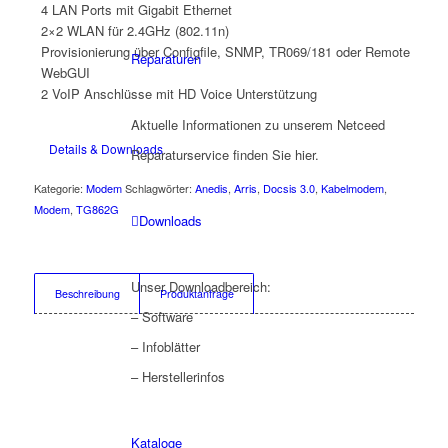
4 LAN Ports mit Gigabit Ethernet
2×2 WLAN für 2.4GHz (802.11n)
Provisionierung über Configfile, SNMP, TR069/181 oder Remote
Reparaturen
WebGUI
2 VoIP Anschlüsse mit HD Voice Unterstützung
Aktuelle Informationen zu unserem Netceed
Details & Downloads
Reparaturservice finden Sie hier.
Kategorie:
Modem
Schlagwörter:
Anedis
,
Arris
,
Docsis 3.0
,
Kabelmodem
,
Modem
,
TG862G
Downloads
Unser Downloadbereich:
Beschreibung
Produktanfrage
– Software
– Infoblätter
– Herstellerinfos
Kataloge