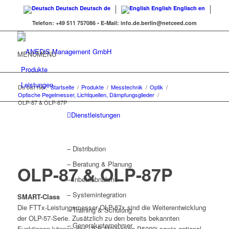
Deutsch
Deutsch
de
English
Englisch
en
Telefon:
+49 511 757086 •
E-Mail:
info.de.berlin@netceed.com
MENU
MENU
Produkte
Leistungen
Du bist hier:
Startseite
/
Produkte
/
Messtechnik
/
Optik
/
Optische Pegelmesser, Lichtquellen, Dämpfungsglieder
/
OLP-87 & OLP-87P
Dienstleistungen
– Distribution
– Beratung & Planung
OLP-87 & OLP-87P
– Inbetriebnahme
– Systemintegration
SMART-Class
Die FTTx-Leistungsmesser OLP-87x sind die Weiterentwicklung
– Training & Schulung
der OLP-57-Serie. Zusätzlich zu den bereits bekannten
– Generalunternehmer
Funktionen können das USB-Mikroskop P5000i sowie optional