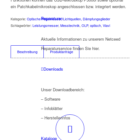
ein Patchkabelmikroskop angeschlossen bzw. integriert werden.
Reparaturen
Kategorie:
Optische Pegelmesser, Lichtquellen, Dämpfungsglieder
Schlagwörter:
Leistungsmesser
,
Messtechnik
,
OLP
,
optisch
,
Viavi
Aktuelle Informationen zu unserem Netceed
Reparaturservice finden Sie hier.
Beschreibung
Produktanfrage
Downloads
Unser Downloadbereich:
– Software
– Infoblätter
– Herstellerinfos
Kataloge