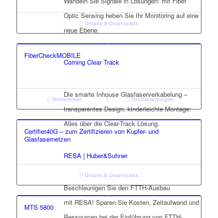
Wandeln Sie Signale in Lösungen: mit Fiber
Optic Sensing heben Sie Ihr Monitoring auf eine
Details & Downloads
neue Ebene.
FiberCheckMOBILE
Corning Clear Track
Die smarte Inhouse Glasfaserverkabelung –
Weiterlesen
Details anzeigen
transparentes Design, kinderleichte Montage:
Alles über die Clear-Track Lösung.
Certifier40G – zum Zertifizieren von Kupfer- und
Glasfasernetzen
RESA | Huber&Suhner
Details & Downloads
Beschleunigen Sie den FTTH-Ausbau
mit RESA! Sparen Sie Kosten, Zeitaufwand und
MTS 5800
Ressourcen bei der Einführung von FTTH-