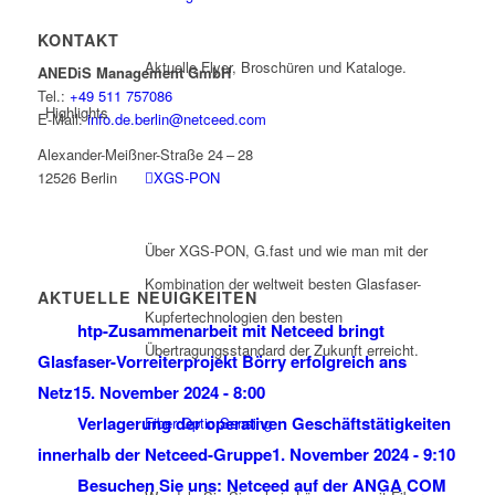
KONTAKT
Aktuelle Flyer, Broschüren und Kataloge.
ANEDiS Management GmbH
Tel.:
+49 511 757086
Highlights
E-Mail:
info.de.berlin@netceed.com
Alexander-Meißner-Straße 24 – 28
12526 Berlin
XGS-PON
Über XGS-PON, G.fast und wie man mit der
Kombination der weltweit besten Glasfaser-
AKTUELLE NEUIGKEITEN
Kupfertechnologien den besten
htp-Zusammenarbeit mit Netceed bringt
Übertragungsstandard der Zukunft erreicht.
Glasfaser-Vorreiterprojekt Börry erfolgreich ans
Netz
15. November 2024 - 8:00
Verlagerung der operativen Geschäftstätigkeiten
Fiber Optic Sensing
innerhalb der Netceed-Gruppe
1. November 2024 - 9:10
Besuchen Sie uns: Netceed auf der ANGA COM