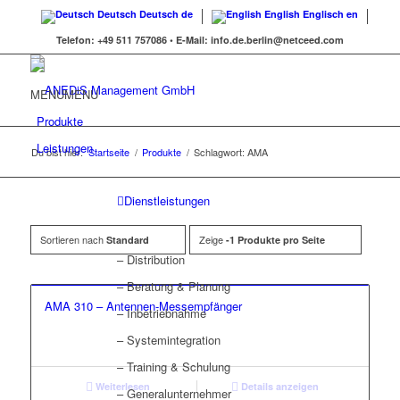
Deutsch
Deutsch
de
English
Englisch
en
Telefon:
+49 511 757086 •
E-Mail:
info.de.berlin@netceed.com
MENU
MENU
Produkte
Leistungen
Du bist hier:
Startseite
/
Produkte
/
Schlagwort: AMA
Dienstleistungen
Sortieren nach
Zeige
Standard
-1 Produkte pro Seite
– Distribution
– Beratung & Planung
AMA 310 – Antennen-Messempfänger
– Inbetriebnahme
– Systemintegration
– Training & Schulung
Weiterlesen
Details anzeigen
– Generalunternehmer