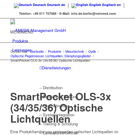
Deutsch
Deutsch
de
English
Englisch
en
Telefon:
+49 511 757086 •
E-Mail:
info.de.berlin@netceed.com
MENU
MENU
Produkte
Leistungen
Du bist hier:
Startseite
/
Produkte
/
Messtechnik
/
Optik
/
Optische Pegelmesser, Lichtquellen, Dämpfungsglieder
/
SmartPocket OLS-3x (34/35/36) Optische Lichtquellen
Dienstleistungen
– Distribution
SmartPocket OLS-3x
– Beratung & Planung
(34/35/36) Optische
– Inbetriebnahme
Lichtquellen
– Systemintegration
– Training & Schulung
Eine Produktfamilie von preiswerten optischen Lichtquellen im
– Generalunternehmer