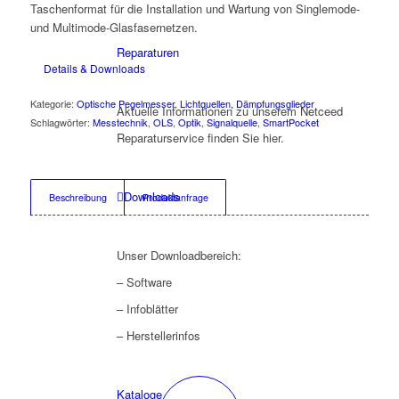
Taschenformat für die Installation und Wartung von Singlemode-
und Multimode-Glasfasernetzen.
Reparaturen
Details & Downloads
Kategorie:
Optische Pegelmesser, Lichtquellen, Dämpfungsglieder
Aktuelle Informationen zu unserem Netceed
Schlagwörter:
Messtechnik
,
OLS
,
Optik
,
Signalquelle
,
SmartPocket
Reparaturservice finden Sie hier.
Downloads
Beschreibung
Produktanfrage
Unser Downloadbereich:
– Software
– Infoblätter
– Herstellerinfos
Kataloge