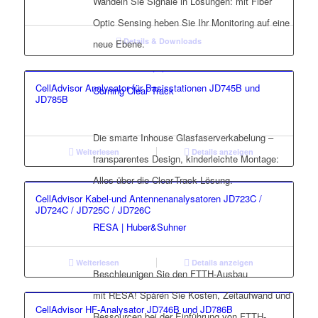
Wandeln Sie Signale in Lösungen: mit Fiber
Optic Sensing heben Sie Ihr Monitoring auf eine
Details & Downloads
neue Ebene.
CellAdvisor Analysator für Basisstationen JD745B und
Corning Clear Track
JD785B
Die smarte Inhouse Glasfaserverkabelung –
Weiterlesen
Details anzeigen
transparentes Design, kinderleichte Montage:
Alles über die Clear-Track Lösung.
CellAdvisor Kabel-und Antennenanalysatoren JD723C /
JD724C / JD725C / JD726C
RESA | Huber&Suhner
Weiterlesen
Details anzeigen
Beschleunigen Sie den FTTH-Ausbau
mit RESA! Sparen Sie Kosten, Zeitaufwand und
CellAdvisor HF-Analysator JD746B und JD786B
Ressourcen bei der Einführung von FTTH-