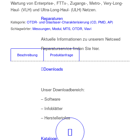
Wartung von Enterprise-, FTTx-, Zugangs-, Metro-, Very-Long-
Haul- (VLH) und Ultra-Long-Haul- (ULH) Netzen.
Reparaturen
Kategorie:
OTDR- und Glasfaser-Charakterisierung (CD, PMD, AP)
Schlagwörter:
Messungen
,
Modul
,
MTS
,
OTDR
,
Viavi
Aktuelle Informationen zu unserem Netceed
Reparaturservice finden Sie hier.
Beschreibung
Produktanfrage
Downloads
Unser Downloadbereich:
– Software
– Infoblätter
– Herstellerinfos
Kataloge