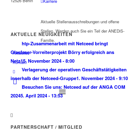
12526 Berlin
Karriere
Aktuelle Stellenausschreibungen und offene
Stellen. Werden auch Sie ein Teil der ANEDiS-
AKTUELLE NEUIGKEITEN
Familie.
htp-Zusammenarbeit mit Netceed bringt
Glasfaser-Vorreiterprojekt Börry erfolgreich ans
Aktuelles
Netz
15. November 2024 - 8:00
Kontakt
Verlagerung der operativen Geschäftstätigkeiten
innerhalb der Netceed-Gruppe
1. November 2024 - 9:10
Besuchen Sie uns: Netceed auf der ANGA COM
2024
5. April 2024 - 13:53
PARTNERSCHAFT / MITGLIED