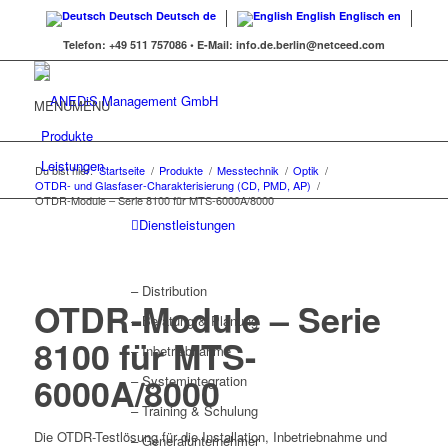
Deutsch
Deutsch
de
English
Englisch
en
Telefon:
+49 511 757086 •
E-Mail:
info.de.berlin@netceed.com
MENU
MENU
Produkte
Leistungen
Du bist hier:
Startseite
/
Produkte
/
Messtechnik
/
Optik
/
OTDR- und Glasfaser-Charakterisierung (CD, PMD, AP)
/
OTDR-Module – Serie 8100 für MTS-6000A/8000
Dienstleistungen
– Distribution
OTDR-Module – Serie
– Beratung & Planung
8100 für MTS-
– Inbetriebnahme
6000A/8000
– Systemintegration
– Training & Schulung
Die OTDR-Testlösung für die Installation, Inbetriebnahme und
– Generalunternehmer