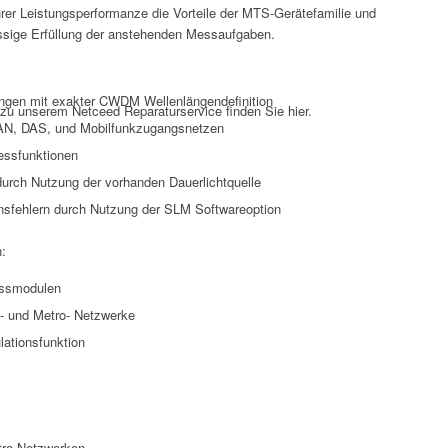
er Leistungsperformanze die Vorteile der MTS-Gerätefamilie und
ässige Erfüllung der anstehenden Messaufgaben.
ngen mit exakter CWDM Wellenlängendefinition
 zu unserem Netceed Reparaturservice finden Sie hier.
RAN, DAS, und Mobilfunkzugangsnetzen
essfunktionen
durch Nutzung der vorhanden Dauerlichtquelle
onsfehlern durch Nutzung der SLM Softwareoption
:
essmodulen
- und Metro- Netzwerke
lationsfunktion
tro-Netzwerken