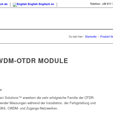
Telefon:
+49 511 
sch
de
English
Englisch
en
Du bist hier:
Startseite
/
Produkt N
CWDM-OTDR MODULE
te
Solutions™ erweitern die sehr erfolgreiche Familie der OTDR-
der Messungen während der Installation, der Fertigstellung und
, DAS, CWDM- und Zugangs-Netzwerken.