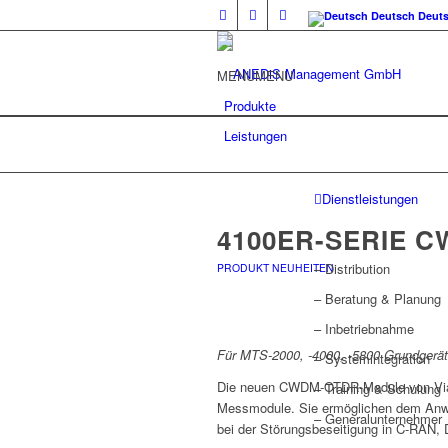
Deutsch
Deut
MENU
MENU
Produkte
Leistungen
Dienstleistungen
4100ER-SERIE 
– Distribution
PRODUKT NEUHEITEN
– Beratung & Planung
– Inbetriebnahme
Für MTS-2000, -4000, -5800 Grundgerä
– Systemintegration
Die neuen CWDM-OTDR-Module von Viavi 
– Training & Schulung
Messmodule. Sie ermöglichen dem Anwen
– Generalunternehmer
bei der Störungsbeseitigung in C-RAN