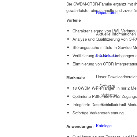
Die CWDM-OTDR-Familie ergänzt mit ihr
gewährleistet eine schnelle und zuverl
Reparaturen
Vorteile
Charakterisierung von LWL Verbindu
Aktuelle Informationen
Analyse und Qualifizierung von C-
Störungssuche mittels In-Service-M
Downloads
Verifizierung des Lichtdurchganges 
Eliminierung von OTDR Interpretati
Unser Downloadbereich
Merkmale
– Software
18 CWDM Wellenlängen in nur 2 M
– Infoblätter
Optimierte Performanze für Zugangs
– Herstellerinfos
Integrierte Dauerlichtquelle mit Modu
Sofortige Verkehrserkennung
Kataloge
Anwendungen
Qualifizierung von Zugangs- und Me