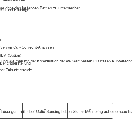
 ohne den laufenden Betrieb zu unterbrechen
üren und Kataloge.
n
sive von Gut- Schlecht-Analysen
 SLM (Option)
und wie man mit der Kombination der weltweit besten Glasfaser- Kupfertech
Berichtserstellung
er Zukunft erreicht.
 Lösungen: mit Fiber Optic Sensing heben Sie Ihr Monitoring auf eine neue E