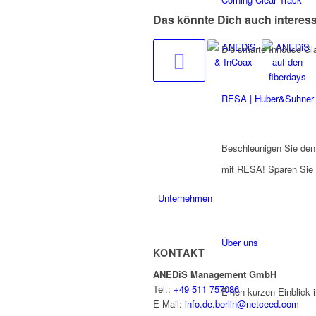
Das könnte Dich auch interes
Die smarte Inhouse Gla
RESA | Huber&Suhner
Beschleunigen Sie de
mit RESA! Sparen Sie 
Unternehmen
Über uns
KONTAKT
ANEDiS Management GmbH
Tel.:
+49 511 757086
Einen kurzen Einblick 
E-Mail:
info.de.berlin@netceed.com