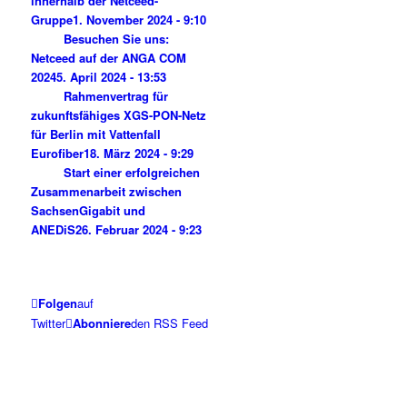
innerhalb der Netceed-
Gruppe
1. November 2024 - 9:10
Besuchen Sie uns:
Netceed auf der ANGA COM
2024
5. April 2024 - 13:53
Rahmenvertrag für
zukunftsfähiges XGS-PON-Netz
für Berlin mit Vattenfall
Eurofiber
18. März 2024 - 9:29
Start einer erfolgreichen
Zusammenarbeit zwischen
SachsenGigabit und
ANEDiS
26. Februar 2024 - 9:23
Folgen
auf
Twitter
Abonniere
den RSS Feed