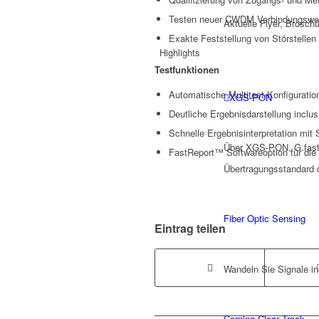
Testen neuer CWDM Verbindungswege
Aktuelle Flyer, Brosch
Exakte Feststellung von Störstellen
Highlights
Testfunktionen
Automatische Multitest-Konfiguratio
XGS-PON
Deutliche Ergebnisdarstellung inclu
Schnelle Ergebnisinterpretation mit
Über XGS-PON, G.fast 
FastReport™ Softwareoption für die 
Übertragungsstandard d
Fiber Optic Sensing
Eintrag teilen
Wandeln Sie Signale in
Corning Clear Track