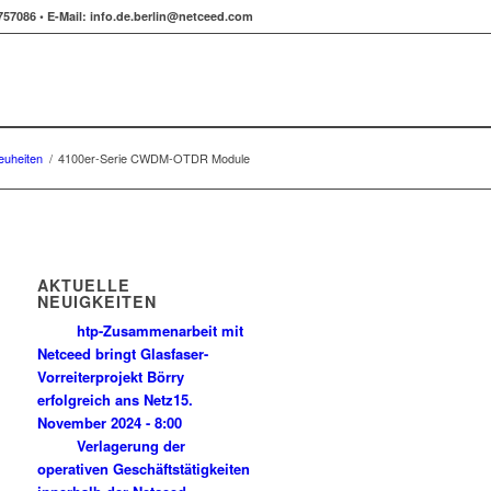
757086 •
E-Mail:
info.de.berlin@netceed.com
euheiten
/
4100er-Serie CWDM-OTDR Module
AKTUELLE
NEUIGKEITEN
htp-Zusammenarbeit mit
Netceed bringt Glasfaser-
Vorreiterprojekt Börry
erfolgreich ans Netz
15.
November 2024 - 8:00
Verlagerung der
operativen Geschäftstätigkeiten