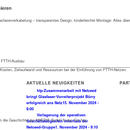
sieren
sfaserverkabelung – transparentes Design, kinderleichte Montage: Alles über
n FTTH-Ausbau
Kosten, Zeitaufwand und Ressourcen bei der Einführung von FTTH-Netzen.
AKTUELLE NEUIGKEITEN
PAR
htp-Zusammenarbeit mit Netceed
bringt Glasfaser-Vorreiterprojekt Börry
erfolgreich ans Netz
15. November 2024 -
8:00
Verlagerung der operativen
in die Geschichte der ANEDiS GmbH finden Sie hier.
Geschäftstätigkeiten innerhalb der
Netceed-Gruppe
1. November 2024 - 9:10